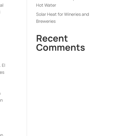
al
Hot Water
d
Solar Heat for Wineries and
Breweries
Recent
Comments
 El
nes
a
un
en