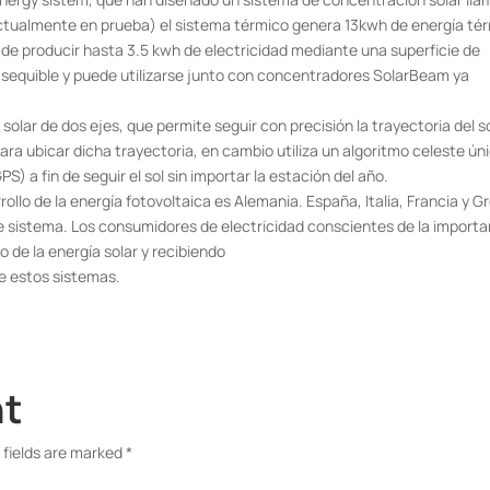
ctualmente en prueba) el sistema térmico genera 13kwh de energía té
 de producir hasta 3.5 kwh de electricidad mediante una superficie de
asequible y puede utilizarse junto con concentradores SolarBeam ya
ar de dos ejes, que permite seguir con precisión la trayectoria del so
ra ubicar dicha trayectoria, en cambio utiliza un algoritmo celeste ún
) a fin de seguir el sol sin importar la estación del año.
ollo de la energía fotovoltaica es Alemania. España, Italia, Francia y G
e sistema. Los consumidores de electricidad conscientes de la importa
 de la energía solar y recibiendo
e estos sistemas.
nt
 fields are marked
*