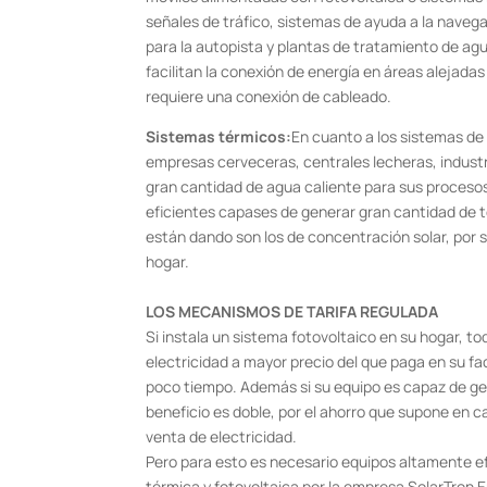
señales de tráfico, sistemas de ayuda a la naveg
para la autopista y plantas de tratamiento de agu
facilitan la conexión de energía en áreas alejadas
requiere una conexión de cableado.
Sistemas térmicos:
En cuanto a los sistemas de 
empresas cerveceras, centrales lecheras, industr
gran cantidad de agua caliente para sus procesos 
eficientes capases de generar gran cantidad de 
están dando son los de concentración solar, por s
hogar.
LOS MECANISMOS DE TARIFA REGULADA
Si instala un sistema fotovoltaico en su hogar, t
electricidad a mayor precio del que paga en su f
poco tiempo. Además si su equipo es capaz de ge
beneficio es doble, por el ahorro que supone en c
venta de electricidad.
Pero para esto es necesario equipos altamente e
térmica y fotovoltaica por la empresa SolarTron 