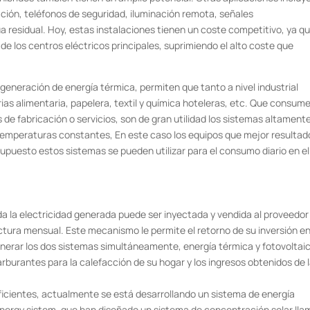
ación, teléfonos de seguridad, iluminación remota, señales
a residual. Hoy, estas instalaciones tienen un coste competitivo, ya q
 de los centros eléctricos principales, suprimiendo el alto coste que
generación de energía térmica, permiten que tanto a nivel industrial
ias alimentaria, papelera, textil y química hoteleras, etc. Que consum
de fabricación o servicios, son de gran utilidad los sistemas altament
temperaturas constantes, En este caso los equipos que mejor resultad
upuesto estos sistemas se pueden utilizar para el consumo diario en el
oda la electricidad generada puede ser inyectada y vendida al proveedor
actura mensual. Este mecanismo le permite el retorno de su inversión e
nerar los dos sistemas simultáneamente, energía térmica y fotovoltaic
arburantes para la calefacción de su hogar y los ingresos obtenidos de 
ficientes, actualmente se está desarrollando un sistema de energía
Energy sistem, que han diseñado un sistema de concentración solar ll