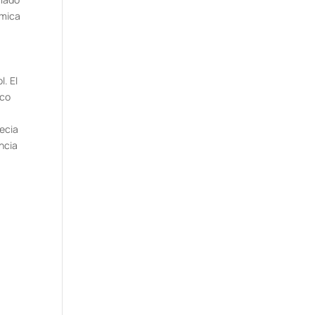
rmica
l. El
ico
recia
ncia