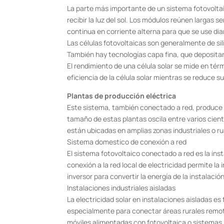
La parte más importante de un sistema fotovoltaic
recibir la luz del sol. Los módulos reúnen largas s
continua en corriente alterna para que se use di
Las células fotovoltaicas son generalmente de silic
También hay tecnologías capa fina, que depositan 
El rendimiento de una célula solar se mide en térmi
eficiencia de la célula solar mientras se reduce s
Plantas de producción eléctrica
Este sistema, también conectado a red, produce g
tamaño de estas plantas oscila entre varios cien
están ubicadas en amplias zonas industriales o ru
Sistema domestico de conexión a red
El sistema fotovoltaico conectado a red es la in
conexión a la red local de electricidad permite la
inversor para convertir la energía de la instalació
Instalaciones industriales aisladas
La electricidad solar en instalaciones aisladas 
especialmente para conectar áreas rurales remot
móviles alimentadas con fotovoltaica o sistemas 