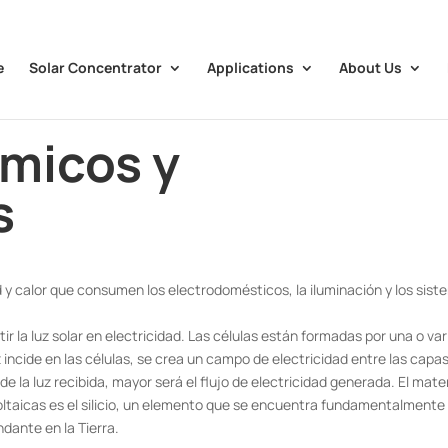
e
Solar Concentrator
Applications
About Us
micos y
s
idad y calor que consumen los electrodomésticos, la iluminación y los sis
tir la luz solar en electricidad. Las células están formadas por una o var
incide en las células, se crea un campo de electricidad entre las capas
de la luz recibida, mayor será el flujo de electricidad generada. El mater
oltaicas es el silicio, un elemento que se encuentra fundamentalmente
ndante en la Tierra.