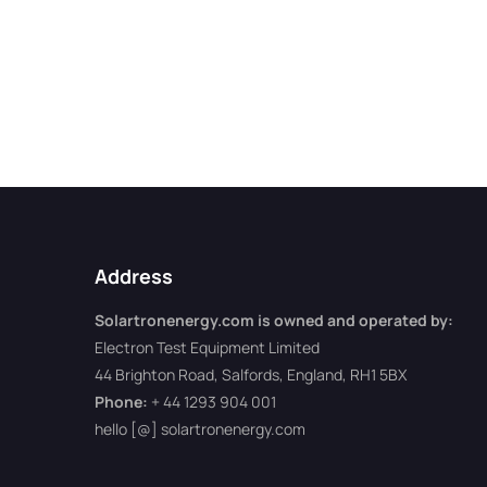
Address
Solartronenergy.com is owned and operated by:
Electron Test Equipment Limited
44 Brighton Road, Salfords, England, RH1 5BX
Phone:
+ 44 1293 904 001
hello [@] solartronenergy.com