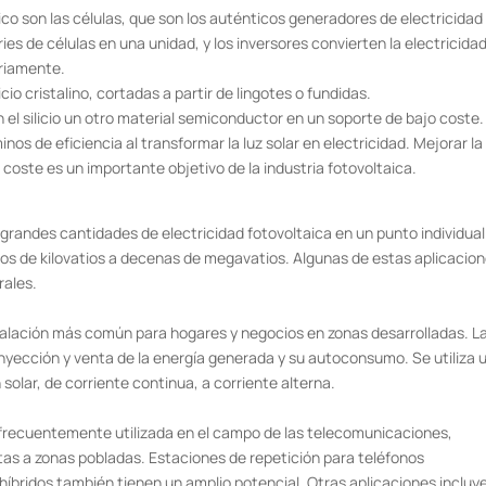
o son las células, que son los auténticos generadores de electricidad 
eries de células en una unidad, y los inversores convierten la electricida
ariamente.
io cristalino, cortadas a partir de lingotes o fundidas.
el silicio un otro material semiconductor en un soporte de bajo coste.
nos de eficiencia al transformar la luz solar en electricidad. Mejorar la
u coste es un importante objetivo de la industria fotovoltaica.
randes cantidades de electricidad fotovoltaica en un punto individual.
tos de kilovatios a decenas de megavatios. Algunas de estas aplicacio
rales.
stalación más común para hogares y negocios en zonas desarrolladas. L
 inyección y venta de la energía generada y su autoconsumo. Se utiliza 
n solar, de corriente continua, a corriente alterna.
es frecuentemente utilizada en el campo de las telecomunicaciones,
as a zonas pobladas. Estaciones de repetición para teléfonos
híbridos también tienen un amplio potencial. Otras aplicaciones incluy